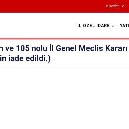
e-Devlet
İL ÖZEL İDARE
YAT
 ve 105 nolu İl Genel Meclis Kararı
n iade edildi.)