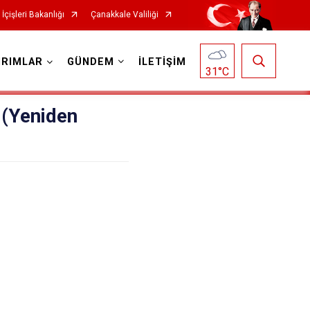
İçişleri Bakanlığı
Çanakkale Valiliği
IRIMLAR
GÜNDEM
İLETİŞİM
31
°C
 (Yeniden