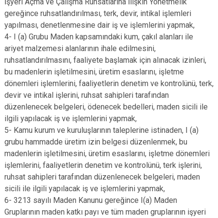
İşyeri Açma ve Çalışma Ruhsatlarına İlişkin Yönetmelik
gereğince ruhsatlandırılması, terk, devir, intikal işlemleri
yapılması, denetlenmesine dair iş ve işlemlerini yapmak,
4- I (a) Grubu Maden kapsamındaki kum, çakıl alanları ile
ariyet malzemesi alanlarının ihale edilmesini,
ruhsatlandırılmasını, faaliyete başlamak için alınacak izinleri,
bu madenlerin işletilmesini, üretim esaslarını, işletme
dönemleri işlemlerini, faaliyetlerin denetim ve kontrolünü, terk,
devir ve intikal işlerini, ruhsat sahipleri tarafından
düzenlenecek belgeleri, ödenecek bedelleri, maden sicili ile
ilgili yapılacak iş ve işlemlerini yapmak,
5- Kamu kurum ve kuruluşlarının taleplerine istinaden, I (a)
grubu hammadde üretim izin belgesi düzenlenmek, bu
madenlerin işletilmesini, üretim esaslarını, işletme dönemleri
işlemlerini, faaliyetlerin denetim ve kontrolünü, terk işlerini,
ruhsat sahipleri tarafından düzenlenecek belgeleri, maden
sicili ile ilgili yapılacak iş ve işlemlerini yapmak,
6- 3213 sayılı Maden Kanunu gereğince I(a) Maden
Gruplarının maden katkı payı ve tüm maden gruplarının işyeri