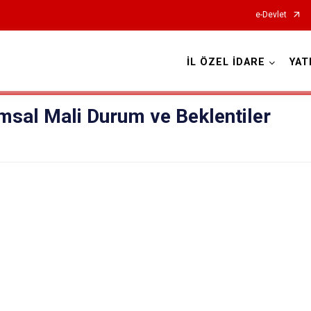
e-Devlet
İL ÖZEL İDARE
YAT
msal Mali Durum ve Beklentiler