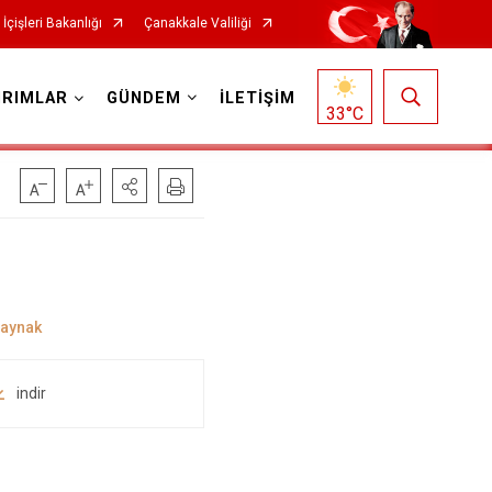
İçişleri Bakanlığı
Çanakkale Valiliği
IRIMLAR
GÜNDEM
İLETİŞİM
33
°C
indir