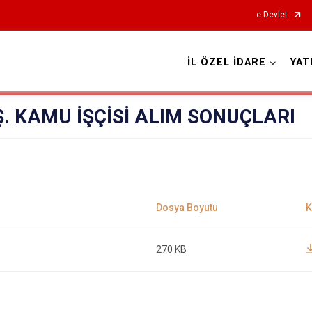
e-Devlet
İL ÖZEL İDARE
YAT
. KAMU İŞÇİSİ ALIM SONUÇLARI
270 KB