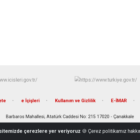
ete
e İçişleri
Kullanım ve Gizlilik
E-İMAR
Barbaros Mahallesi, Atatürk Caddesi No: 215 17020 - Çanakkale
(0286) 220 00 22
 sitemizde çerezlere yer veriyoruz
🍪 Çerez politikamız hakkı